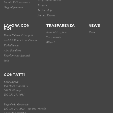
Statuto E Governance
Progetti
Organigramma
Partnership
Annual Report
LAVORA CON
TRASPARENZA
NEWS
NOI
Amministrazione
News
Bandi E Gare Di Appalto
Trasparente
Avvisi E Bandi Area Cinema
Bilanci
E Mediateca
Albo Fornitori
Regolamento Acquisti
Jobs
CONTATTI
Sede Legale
Via Duca d'Aosta, 9
50129 Firenze
Tel. 055 2719011
Segreteria Generale
Tel. 055 2719025 – fax 055 489308
segreteria@fst.it