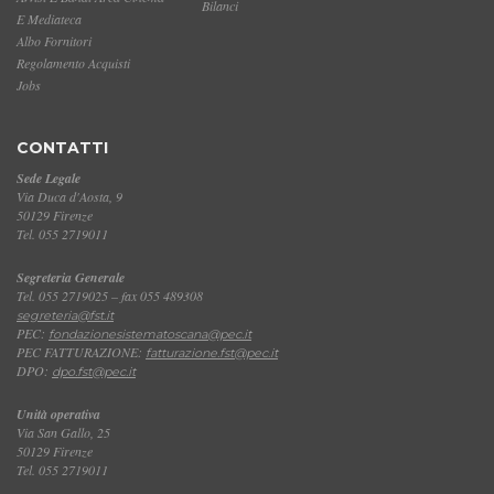
Bilanci
E Mediateca
Albo Fornitori
Regolamento Acquisti
Jobs
CONTATTI
Sede Legale
Via Duca d'Aosta, 9
50129 Firenze
Tel. 055 2719011
Segreteria Generale
Tel. 055 2719025 – fax 055 489308
segreteria@fst.it
PEC:
fondazionesistematoscana@pec.it
PEC FATTURAZIONE:
fatturazione.fst@pec.it
DPO:
dpo.fst@pec.it
Unità operativa
Via San Gallo, 25
50129 Firenze
Tel. 055 2719011