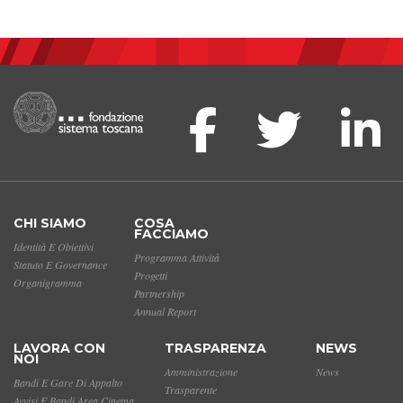
CHI SIAMO
COSA
FACCIAMO
Identità E Obiettivi
Programma Attività
Statuto E Governance
Progetti
Organigramma
Partnership
Annual Report
LAVORA CON
TRASPARENZA
NEWS
NOI
Amministrazione
News
Bandi E Gare Di Appalto
Trasparente
Avvisi E Bandi Area Cinema