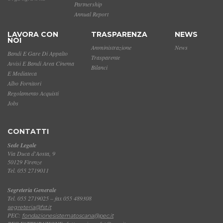
Partnership
Annual Report
LAVORA CON
TRASPARENZA
NEWS
NOI
Amministrazione
News
Bandi E Gare Di Appalto
Trasparente
Avvisi E Bandi Area Cinema
Bilanci
E Mediateca
Albo Fornitori
Regolamento Acquisti
Jobs
CONTATTI
Sede Legale
Via Duca d'Aosta, 9
50129 Firenze
Tel. 055 2719011
Segreteria Generale
Tel. 055 2719025 – fax 055 489308
segreteria@fst.it
PEC:
fondazionesistematoscana@pec.it