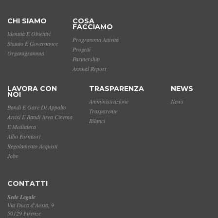
CHI SIAMO
COSA
FACCIAMO
Identità E Obiettivi
Programma Attività
Statuto E Governance
Progetti
Organigramma
Partnership
Annual Report
LAVORA CON
TRASPARENZA
NEWS
NOI
Amministrazione
News
Bandi E Gare Di Appalto
Trasparente
Avvisi E Bandi Area Cinema
Bilanci
E Mediateca
Albo Fornitori
Regolamento Acquisti
Jobs
CONTATTI
Sede Legale
Via Duca d'Aosta, 9
50129 Firenze