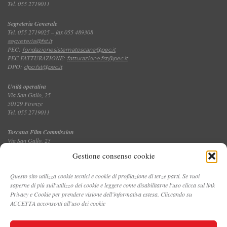
Tel. 055 2719011
Segreteria Generale
Tel. 055 2719025 – fax 055 489308
segreteria@fst.it
PEC:
fondazionesistematoscana@pec.it
PEC FATTURAZIONE:
fatturazione.fst@pec.it
DPO:
dpo.fst@pec.it
Unità operativa
Via San Gallo, 25
50129 Firenze
Tel. 055 2719011
Toscana Film Commission
Via San Gallo, 25
Tel. 055 2719035 – fax 055 2719027
Gestione consenso cookie
Questo sito utilizza cookie tecnici e cookie di profilazione di terze parti. Se vuoi
saperne di più sull'utilizzo dei cookie e leggere come disabilitarne l'uso clicca sul link
CONTATTI
Privacy e Cookie per prendere visione dell'informativa estesa. Cliccando su
ACCETTA acconsenti all'uso dei cookie
PRIVACY E COOKIE POLICY