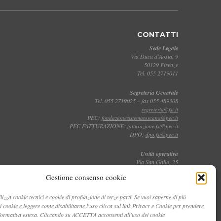
CONTATTI
Sede Legale
Via Duca d'Aosta, 9
50129 Firenze
Tel. 055 2719011
Segreteria Generale
Tel. 055 2719025 – fax 055 489308
segreteria@fst.it
PEC:
fondazionesistematoscana@pec.it
PEC FATTURAZIONE:
fatturazione.fst@pec.it
DPO:
dpo.fst@pec.it
Unità operativa
Via San Gallo, 25
50129 Firenze
Gestione consenso cookie
Tel. 055 2719011
lizza cookie tecnici e cookie di profilazione di terze parti. Se vuoi saperne di più
Toscana Film Commission
dei cookie e leggere come disabilitarne l'uso clicca sul link Privacy e Cookie per prendere
Via San Gallo, 25
nformativa estesa. Cliccando su ACCETTA acconsenti all'uso dei cookie
Tel. 055 2719035 – fax 055 2719027