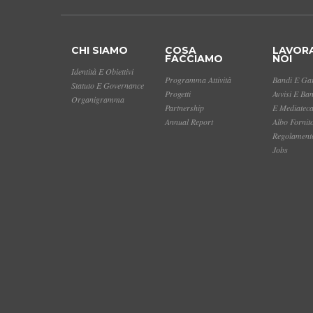
CHI SIAMO
COSA
LAVOR
FACCIAMO
NOI
Identità E Obiettivi
Programma Attività
Bandi E Gar
Statuto E Governance
Progetti
Avvisi E Ba
Organigramma
Partnership
E Mediatec
Annual Report
Albo Fornit
Regolamento
Jobs