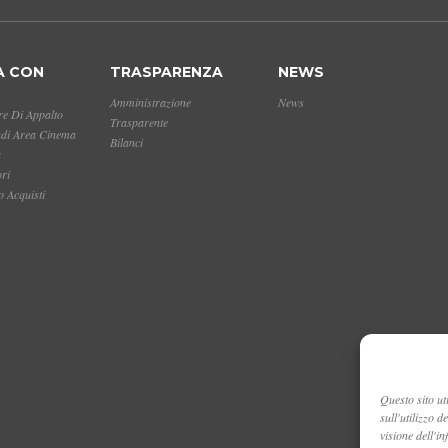
A CON
TRASPARENZA
NEWS
Amministrazione
News
e Di Appalto
Trasparente
ndi Area Cinema
Bilanci
a
ori
 Acquisti
Questo sito uti
sull'utilizzo 
visione dell'i