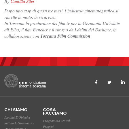
By
Camilla Silei
Dopo uno stop di quasi tre mesi, l’industria cinematografica si
rimette in moto, in sicurezza.
In Toscana la produzione del film tv per la Germania
Un’estate
all’Elba
, il film Benelux e il ritorno de
I delitti del Barlume
, in
collaborazione con
Toscana Film Commission
CHI SIAMO
COSA
FACCIAMO
Identità E Obiettivi
Programma Attività
Statuto E Governance
Progetti
Organigramma