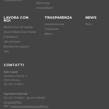
Partnership
Annual Report
LAVORA CON
TRASPARENZA
NEWS
NOI
Amministrazione
News
Bandi E Gare Di Appalto
Trasparente
Avvisi E Bandi Area Cinema
Bilanci
E Mediateca
Albo Fornitori
Regolamento Acquisti
Jobs
CONTATTI
Sede Legale
Via Duca d'Aosta, 9
50129 Firenze
Tel. 055 2719011
Segreteria Generale
Tel. 055 2719025 – fax 055 489308
segreteria@fst.it
PEC:
fondazionesistematoscana@pec.it