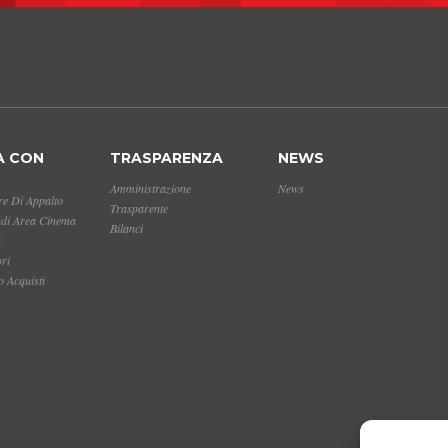
A CON
TRASPARENZA
NEWS
Amministrazione
News
e Di Appalto
Trasparente
ndi Area Cinema
Bilanci
a
ori
 Acquisti