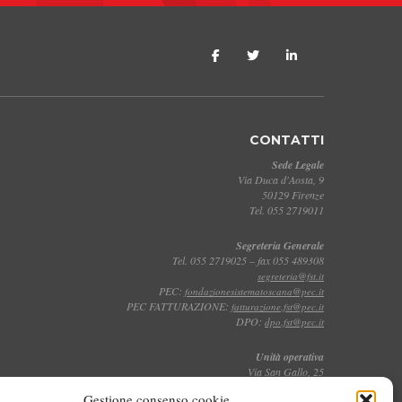
CONTATTI
Sede Legale
Via Duca d'Aosta, 9
50129 Firenze
Tel. 055 2719011
Segreteria Generale
Tel. 055 2719025 – fax 055 489308
segreteria@fst.it
PEC:
fondazionesistematoscana@pec.it
PEC FATTURAZIONE:
fatturazione.fst@pec.it
DPO:
dpo.fst@pec.it
Unità operativa
Via San Gallo, 25
50129 Firenze
Gestione consenso cookie
Tel. 055 2719011