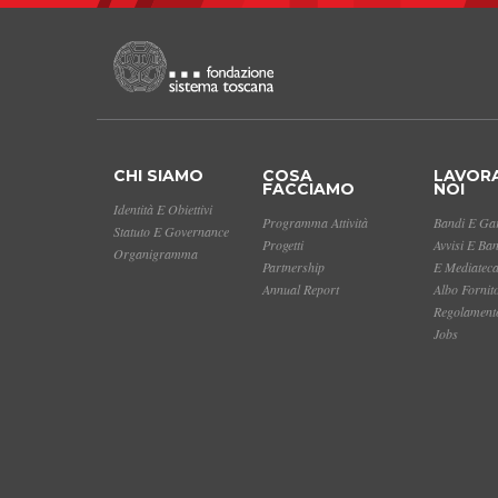
CHI SIAMO
COSA
LAVOR
FACCIAMO
NOI
Identità E Obiettivi
Programma Attività
Bandi E Gar
Statuto E Governance
Progetti
Avvisi E Ba
Organigramma
Partnership
E Mediatec
Annual Report
Albo Fornit
Regolamento
Jobs