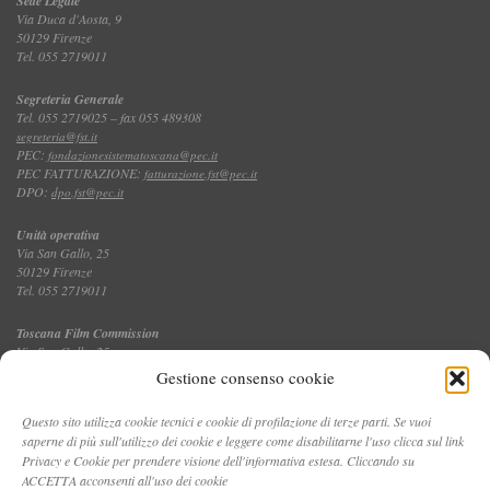
Sede Legale
Via Duca d'Aosta, 9
50129 Firenze
Tel. 055 2719011
Segreteria Generale
Tel. 055 2719025 – fax 055 489308
segreteria@fst.it
PEC:
fondazionesistematoscana@pec.it
PEC FATTURAZIONE:
fatturazione.fst@pec.it
DPO:
dpo.fst@pec.it
Unità operativa
Via San Gallo, 25
50129 Firenze
Tel. 055 2719011
Toscana Film Commission
Via San Gallo, 25
Tel. 055 2719035 – fax 055 2719027
Gestione consenso cookie
Questo sito utilizza cookie tecnici e cookie di profilazione di terze parti. Se vuoi
saperne di più sull'utilizzo dei cookie e leggere come disabilitarne l'uso clicca sul link
CONTATTI
Privacy e Cookie per prendere visione dell'informativa estesa. Cliccando su
ACCETTA acconsenti all'uso dei cookie