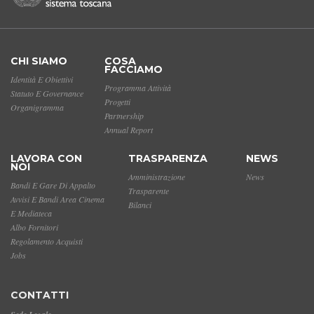
CHI SIAMO
COSA
FACCIAMO
Identità E Obiettivi
Programma Attività
Statuto E Governance
Progetti
Organigramma
Partnership
Annual Report
LAVORA CON
TRASPARENZA
NEWS
NOI
Amministrazione
News
Bandi E Gare Di Appalto
Trasparente
Avvisi E Bandi Area Cinema
Bilanci
E Mediateca
Albo Fornitori
Regolamento Acquisti
Jobs
CONTATTI