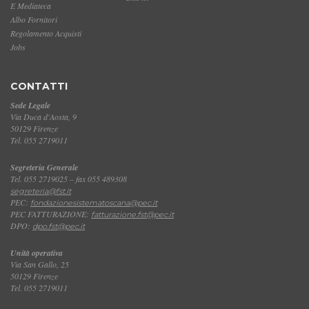
E Mediateca
Albo Fornitori
Regolamento Acquisti
Jobs
CONTATTI
Sede Legale
Via Duca d'Aosta, 9
50129 Firenze
Tel. 055 2719011
Segreteria Generale
Tel. 055 2719025 – fax 055 489308
segreteria@fst.it
PEC:
fondazionesistematoscana@pec.it
PEC FATTURAZIONE:
fatturazione.fst@pec.it
DPO:
dpo.fst@pec.it
Unità operativa
Via San Gallo, 25
50129 Firenze
Tel. 055 2719011