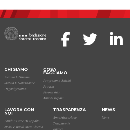
CHI SIAMO
COSA
FACCIAMO
Identità E Obiettivi
Programma Attività
Statuto E Governance
Progetti
Organigramma
Partnership
Annual Report
LAVORA CON
TRASPARENZA
NEWS
NOI
Amministrazione
News
Bandi E Gare Di Appalto
Trasparente
Avvisi E Bandi Area Cinema
Bilanci