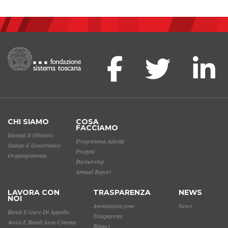
CHI SIAMO
COSA
FACCIAMO
Identità E Obiettivi
Programma Attività
Statuto E Governance
Progetti
Organigramma
Partnership
Annual Report
LAVORA CON
TRASPARENZA
NEWS
NOI
Amministrazione
News
Bandi E Gare Di Appalto
Trasparente
Avvisi E Bandi Area Cinema
Bilanci