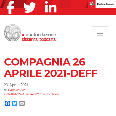
Navigazi
COMPAGNIA 26
APRILE 2021-DEFF
23 Aprile 2021
By
Camilla Silei
COMPAGNIA 26 APRILE 2021-DEFF
Facebook
Twitter
Email