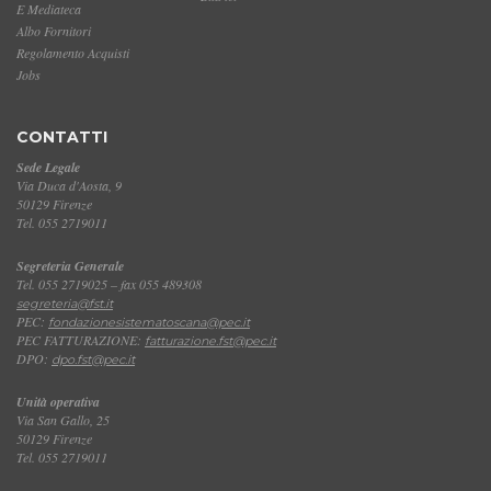
E Mediateca
Albo Fornitori
Regolamento Acquisti
Jobs
CONTATTI
Sede Legale
Via Duca d'Aosta, 9
50129 Firenze
Tel. 055 2719011
Segreteria Generale
Tel. 055 2719025 – fax 055 489308
segreteria@fst.it
PEC:
fondazionesistematoscana@pec.it
PEC FATTURAZIONE:
fatturazione.fst@pec.it
DPO:
dpo.fst@pec.it
Unità operativa
Via San Gallo, 25
50129 Firenze
Tel. 055 2719011