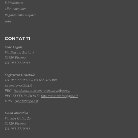
E Mediateca
Albo Fornitori
Regolamento Acquisti
Jobs
CONTATTI
Sede Legale
Via Duca d'Aosta, 9
50129 Firenze
Tel. 055 2719011
Segreteria Generale
Tel. 055 2719025 – fax 055 489308
segreteria@fst.it
PEC:
fondazionesistematoscana@pec.it
PEC FATTURAZIONE:
fatturazione.fst@pec.it
DPO:
dpo.fst@pec.it
Unità operativa
Via San Gallo, 25
50129 Firenze
Tel. 055 2719011