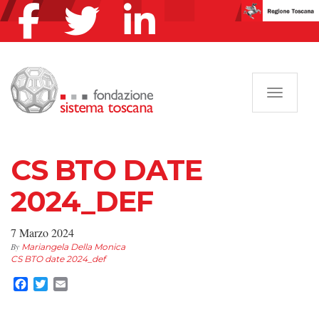
Navigazi
CS BTO DATE
2024_DEF
7 Marzo 2024
By
Mariangela Della Monica
CS BTO date 2024_def
Facebook
Twitter
Email