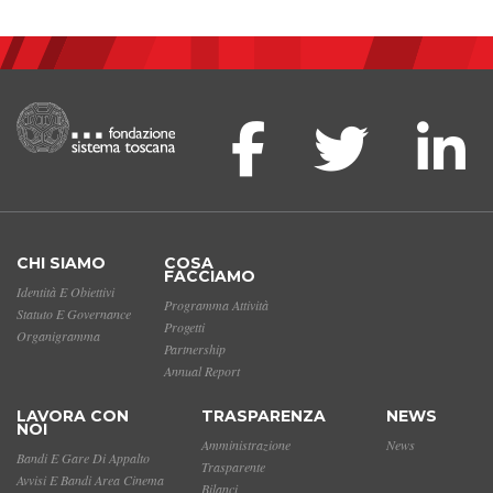
CHI SIAMO
COSA
FACCIAMO
Identità E Obiettivi
Programma Attività
Statuto E Governance
Progetti
Organigramma
Partnership
Annual Report
LAVORA CON
TRASPARENZA
NEWS
NOI
Amministrazione
News
Bandi E Gare Di Appalto
Trasparente
Avvisi E Bandi Area Cinema
Bilanci