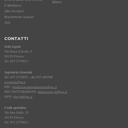
Bilanci
E Mediateca
Albo Fornitori
Regolamento Acquisti
Jobs
CONTATTI
Sede Legale
Via Duca d'Aosta, 9
50129 Firenze
Tel. 055 2719011
Segreteria Generale
Tel. 055 2719025 – fax 055 489308
segreteria@fst.it
PEC:
fondazionesistematoscana@pec.it
PEC FATTURAZIONE:
fatturazione.fst@pec.it
DPO:
dpo.fst@pec.it
Unità operativa
Via San Gallo, 25
50129 Firenze
Tel. 055 2719011