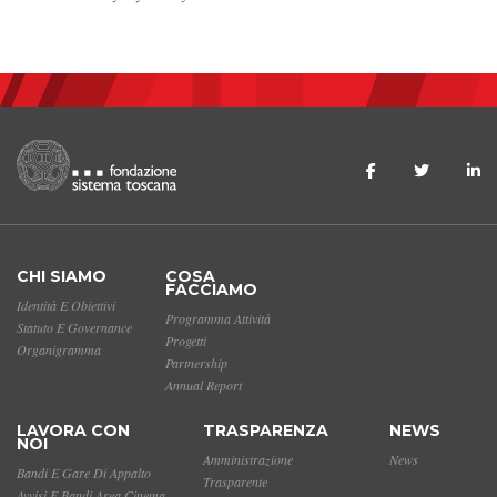
CHI SIAMO
COSA
FACCIAMO
Identità E Obiettivi
Programma Attività
Statuto E Governance
Progetti
Organigramma
Partnership
Annual Report
LAVORA CON
TRASPARENZA
NEWS
NOI
Amministrazione
News
Bandi E Gare Di Appalto
Trasparente
Avvisi E Bandi Area Cinema