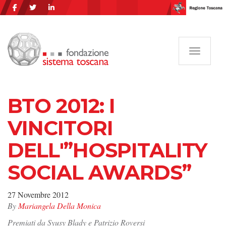
Navigazi
BTO 2012: I
VINCITORI
DELL'”HOSPITALITY
SOCIAL AWARDS”
27 Novembre 2012
By
Mariangela Della Monica
Premiati da Syusy Blady e Patrizio Roversi