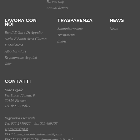
Partnership
Annual Report
LAVORA CON
TRASPARENZA
NEWS
NOI
Amministrazione
News
Bandi E Gare Di Appalto
Trasparente
Avvisi E Bandi Area Cinema
Bilanci
E Mediateca
Albo Fornitori
Regolamento Acquisti
Jobs
CONTATTI
Sede Legale
Via Duca d'Aosta, 9
50129 Firenze
Tel. 055 2719011
Segreteria Generale
Tel. 055 2719025 – fax 055 489308
segreteria@fst.it
PEC:
fondazionesistematoscana@pec.it
PEC FATTURAZIONE:
fatturazione.fst@pec.it