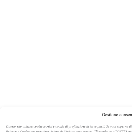
Gestione consen
Questo sito utilizza cookie tecnici e cookie di profilazione di terze parti. Se vuoi saperne di
Privacy e Cookie per prendere visione dell'informativa estesa. Cliccando su ACCETTA acc