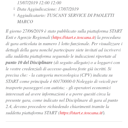
15/07/2019 12:00 12:00
Data Aggiudicazione: 17/07/2019
Aggiudicatario: TUSCANY SERVICE DI PAOLETTI
MARCO
Il giorno 27/06/2019 è stato pubblicato sulla piattaforma START
Enti e Agenzie Regionali (
https://start.e.toscana.it
) la procedura
di gara articolata in numero 1 lotto funzionale. Per visualizzare i
dettagli della gara nonché partecipare siete invitati ad iscrivervi
alla suddetta piattaforma seguendo le indicazioni riportate al
punto 10 del Disciplinare
(di seguito allegato) o a loggarvi con
le vostre credenziali di accesso qualora foste già iscritti. Si
precisa che: - la categoria merceologica (CPV) indicata su
START come principale è 60170000-0 Noleggio di veicoli per
trasporto passeggeri con autista; - gli operatori economici
interessati ad avere informazioni e a porre quesiti circa la
presente gara, come indicato nel Disciplinare di gara al punto
2.4, devono procedere richiedendo chiarimenti tramite la
suddetta piattaforma START (
https://start.e.toscana.it
/).