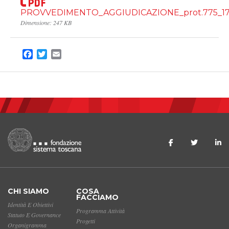
PROVVEDIMENTO_AGGIUDICAZIONE_prot.775_17
Dimensione: 247 KB
Facebook
Twitter
Email
CHI SIAMO
COSA
FACCIAMO
Identità E Obiettivi
Programma Attività
Statuto E Governance
Progetti
Organigramma