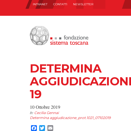
INTRANET
CONTATTI
NEWSLETTER
DETERMINA
AGGIUDICAZIONE
19
10 Ottobre 2019
By
Cecilia Gennai
Determina aggiudicazione_prot.1021_07102019
Facebook
Twitter
Email