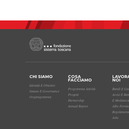
CHI SIAMO
COSA
LAVOR
FACCIAMO
NOI
Identità E Obiettivi
Programma Attività
Bandi E Gar
Statuto E Governance
Progetti
Avvisi E Ba
Organigramma
Partnership
E Mediatec
Annual Report
Albo Fornit
Regolamento
Jobs