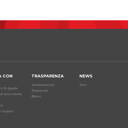
A CON
TRASPARENZA
NEWS
Amministrazione
News
e Di Appalto
Trasparente
ndi Area Cinema
Bilanci
a
ori
 Acquisti