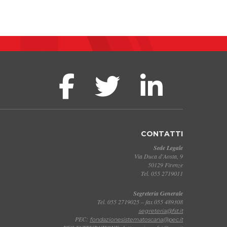
CONTATTI
Sede Legale
Via Duca d'Aosta, 9
50129 Firenze
Tel. 055 2719011
Segreteria Generale
Tel. 055 2719025 – fax 055 489308
segreteria@fst.it
PEC:
fondazionesistematoscana@pec.it