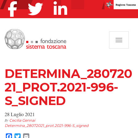
Navigazi
DETERMINA_280720
21_PROT.2021-996-
S_SIGNED
28 Luglio 2021
By
Cecilia Gennai
Determina_28072021_prot.2021-996-S_signed
Facebook
Twitter
Email