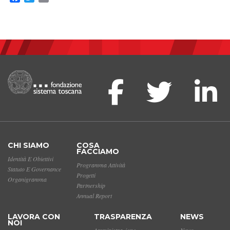
CHI SIAMO
COSA
FACCIAMO
Identità E Obiettivi
Programma Attività
Statuto E Governance
Progetti
Organigramma
Partnership
Annual Report
LAVORA CON
TRASPARENZA
NEWS
NOI
Amministrazione
News