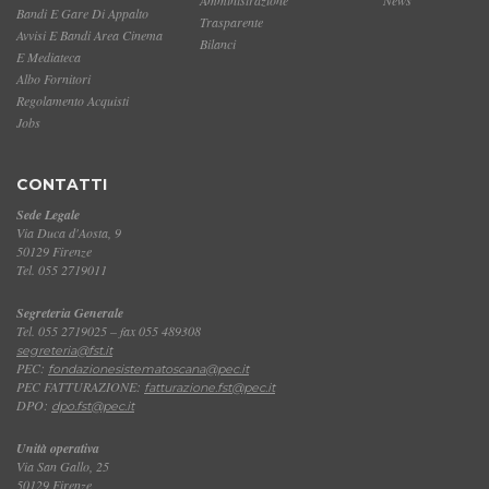
Bandi E Gare Di Appalto
Trasparente
Avvisi E Bandi Area Cinema
Bilanci
E Mediateca
Albo Fornitori
Regolamento Acquisti
Jobs
CONTATTI
Sede Legale
Via Duca d'Aosta, 9
50129 Firenze
Tel. 055 2719011
Segreteria Generale
Tel. 055 2719025 – fax 055 489308
segreteria@fst.it
PEC:
fondazionesistematoscana@pec.it
PEC FATTURAZIONE:
fatturazione.fst@pec.it
DPO:
dpo.fst@pec.it
Unità operativa
Via San Gallo, 25
50129 Firenze