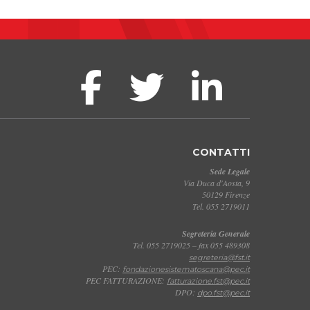
CONTATTI
Sede Legale
Via Duca d'Aosta, 9
50129 Firenze
Tel. 055 2719011
Segreteria Generale
Tel. 055 2719025 – fax 055 489308
segreteria@fst.it
PEC:
fondazionesistematoscana@pec.it
PEC FATTURAZIONE:
fatturazione.fst@pec.it
DPO:
dpo.fst@pec.it