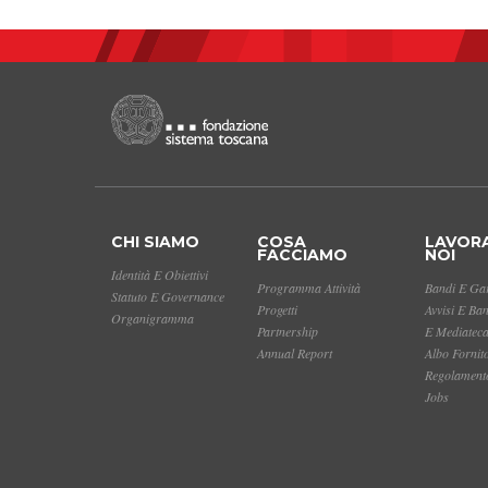
CHI SIAMO
COSA
LAVOR
FACCIAMO
NOI
Identità E Obiettivi
Programma Attività
Bandi E Gar
Statuto E Governance
Progetti
Avvisi E Ba
Organigramma
Partnership
E Mediatec
Annual Report
Albo Fornit
Regolamento
Jobs