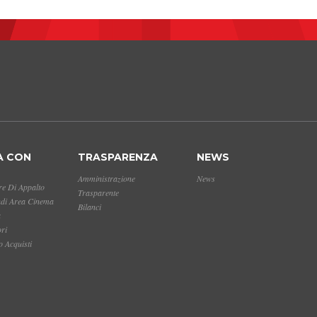
A CON
TRASPARENZA
NEWS
Amministrazione
News
e Di Appalto
Trasparente
ndi Area Cinema
Bilanci
a
ori
 Acquisti