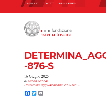
INTRANET
CONTATTI
NEWSLETTER
DETERMINA_AGG
-876-S
16 Giugno 2025
By
Cecilia Gennai
Determina_aggiudicazione_2025-876-S
Facebook
Twitter
Email