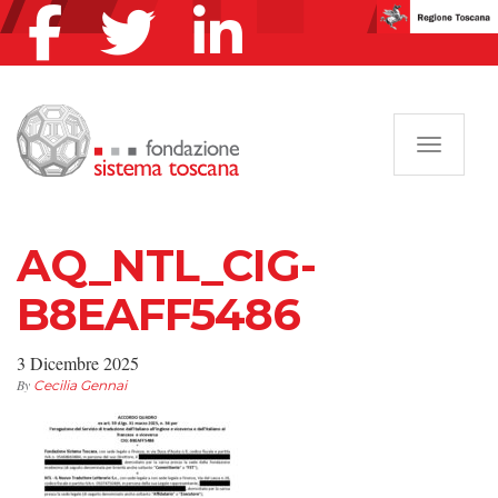
Navigazi
AQ_NTL_CIG-
B8EAFF5486
3 Dicembre 2025
By
Cecilia Gennai