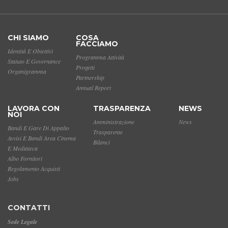
CHI SIAMO
COSA
FACCIAMO
Identità E Obiettivi
Programma Attività
Statuto E Governance
Progetti
Organigramma
Partnership
Annual Report
LAVORA CON
TRASPARENZA
NEWS
NOI
Amministrazione
News
Bandi E Gare Di Appalto
Trasparente
Avvisi E Bandi Area Cinema
Bilanci
E Mediateca
Albo Fornitori
Regolamento Acquisti
Jobs
CONTATTI
Sede Legale