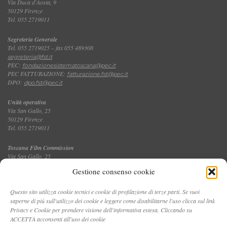
Via Duca d'Aosta, 9
50129 Firenze
Tel. 055 2719011
Segreteria Generale
Tel. 055 2719025 – fax 055 489308
segreteria@fst.it
PEC:
fondazionesistematoscana@pec.it
PEC FATTURAZIONE:
fatturazione.fst@pec.it
DPO:
dpo.fst@pec.it
Unità operativa
Via San Gallo, 25
50129 Firenze
Tel. 055 2719011
Toscana Film Commission
Via San Gallo, 25
Tel. 055 2719035 – fax 055 2719027
Gestione consenso cookie
Questo sito utilizza cookie tecnici e cookie di profilazione di terze parti. Se vuoi
saperne di più sull'utilizzo dei cookie e leggere come disabilitarne l'uso clicca sul link
CONTATTI
Privacy e Cookie per prendere visione dell'informativa estesa. Cliccando su
ACCETTA acconsenti all'uso dei cookie
PRIVACY E COOKIE POLICY