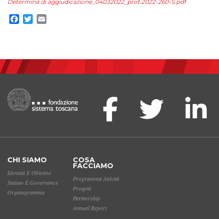
Determina di aggiudicazione_04032022_prot.2022-260-S.pdf
Facebook
Twitter
Email
CHI SIAMO
COSA
FACCIAMO
Identità E Obiettivi
Programma Attività
Statuto E Governance
Progetti
Organigramma
Partnership
Annual Report