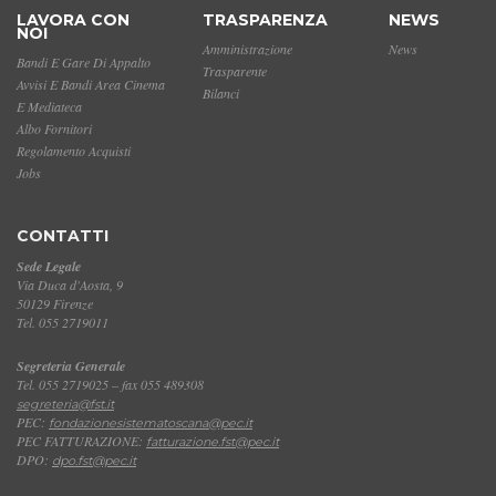
LAVORA CON
TRASPARENZA
NEWS
NOI
Amministrazione
News
Bandi E Gare Di Appalto
Trasparente
Avvisi E Bandi Area Cinema
Bilanci
E Mediateca
Albo Fornitori
Regolamento Acquisti
Jobs
CONTATTI
Sede Legale
Via Duca d'Aosta, 9
50129 Firenze
Tel. 055 2719011
Segreteria Generale
Tel. 055 2719025 – fax 055 489308
segreteria@fst.it
PEC:
fondazionesistematoscana@pec.it
PEC FATTURAZIONE:
fatturazione.fst@pec.it
DPO:
dpo.fst@pec.it