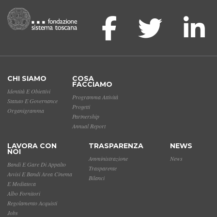
CHI SIAMO
COSA
FACCIAMO
Identità E Obiettivi
Programma Attività
Statuto E Governance
Progetti
Organigramma
Partnership
Annual Report
LAVORA CON
TRASPARENZA
NEWS
NOI
Amministrazione
News
Bandi E Gare Di Appalto
Trasparente
Avvisi E Bandi Area Cinema
Bilanci
E Mediateca
Albo Fornitori
Regolamento Acquisti
Jobs