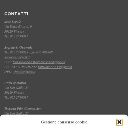
CONTATTI
Sede Legale
Via Duca d'Aosta, 9
50129 Firenze
Tel. 055 2719011
Segreteria Generale
Tel. 055 2719025 – fax 055 489308
segreteria@fst.it
PEC:
fondazionesistematoscana@pec.it
PEC FATTURAZIONE:
fatturazione.fst@pec.it
DPO:
dpo.fst@pec.it
Unità operativa
Via San Gallo, 25
50129 Firenze
Tel. 055 2719011
Toscana Film Commission
Via San Gallo, 25
Tel. 055 2719035 – fax 055 2719027
Gestione consenso cookie