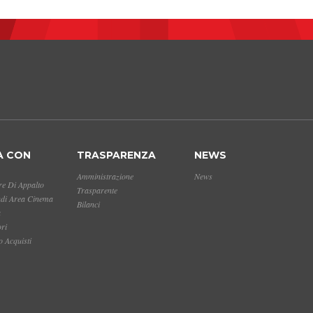
A CON
TRASPARENZA
NEWS
Amministrazione
News
e Di Appalto
Trasparente
ndi Area Cinema
Bilanci
a
ori
 Acquisti