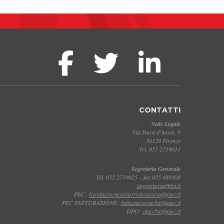
CONTATTI
Sede Legale
Via Duca d'Aosta, 9
50129 Firenze
Tel. 055 2719011
Segreteria Generale
Tel. 055 2719025 – fax 055 489308
segreteria@fst.it
PEC:
fondazionesistematoscana@pec.it
PEC FATTURAZIONE:
fatturazione.fst@pec.it
DPO:
dpo.fst@pec.it