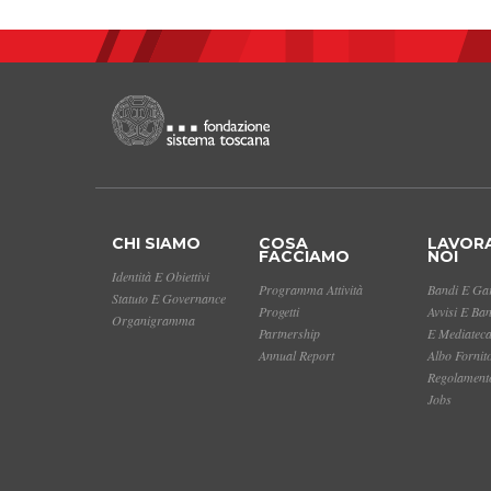
CHI SIAMO
COSA
LAVOR
FACCIAMO
NOI
Identità E Obiettivi
Programma Attività
Bandi E Gar
Statuto E Governance
Progetti
Avvisi E Ba
Organigramma
Partnership
E Mediatec
Annual Report
Albo Fornit
Regolamento
Jobs