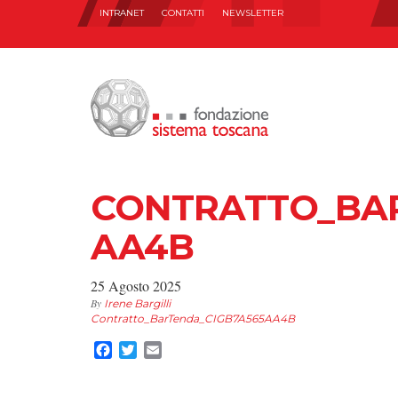
INTRANET
CONTATTI
NEWSLETTER
CONTRATTO_BA
AA4B
25 Agosto 2025
By
Irene Bargilli
Contratto_BarTenda_CIGB7A565AA4B
Facebook
Twitter
Email