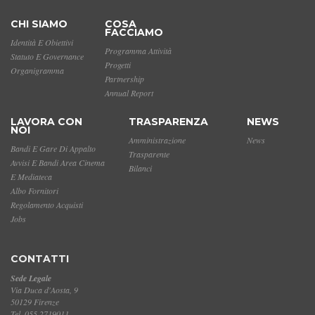
CHI SIAMO
COSA
FACCIAMO
Identità E Obiettivi
Programma Attività
Statuto E Governance
Progetti
Organigramma
Partnership
Annual Report
LAVORA CON
TRASPARENZA
NEWS
NOI
Amministrazione
News
Bandi E Gare Di Appalto
Trasparente
Avvisi E Bandi Area Cinema
Bilanci
E Mediateca
Albo Fornitori
Regolamento Acquisti
Jobs
CONTATTI
Sede Legale
Via Duca d'Aosta, 9
50129 Firenze
Tel. 055 2719011