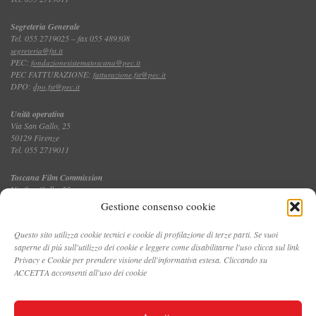
Segreteria Generale
Tel. 055 2719025 – fax 055 489308
segreteria@fst.it
PEC:
fondazionesistematoscana@pec.it
PEC FATTURAZIONE:
fatturazione.fst@pec.it
DPO:
dpo.fst@pec.it
Unità operativa
Via San Gallo, 25
50129 Firenze
Tel. 055 2719011
Toscana Film Commission
Via San Gallo, 25
Tel. 055 2719035 – fax 055 2719027
Gestione consenso cookie
Questo sito utilizza cookie tecnici e cookie di profilazione di terze parti. Se vuoi
saperne di più sull'utilizzo dei cookie e leggere come disabilitarne l'uso clicca sul link
CONTATTI
Privacy e Cookie per prendere visione dell'informativa estesa. Cliccando su
ACCETTA acconsenti all'uso dei cookie
PRIVACY E COOKIE POLICY