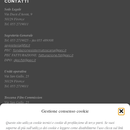
CONTATTI
Sede Legale
Via Duca d'Aosta, 9
50129 Firenze
Tel. 055 2719011
Segreteria Generale
Tel. 055 2719025 – fax 055 489308
segreteria@fst.it
PEC:
fondazionesistematoscana@pec.it
PEC FATTURAZIONE:
fatturazione.fst@pec.it
DPO:
dpo.fst@pec.it
Unità operativa
Via San Gallo, 25
50129 Firenze
Tel. 055 2719011
Toscana Film Commission
Via San Gallo, 25
Tel. 055 2719035 – fax 055 2719027
Gestione consenso cookie
Questo sito utilizza cookie tecnici e cookie di profilazione di terze parti. Se vuoi
saperne di più sull'utilizzo dei cookie e leggere come disabilitarne l'uso clicca sul link