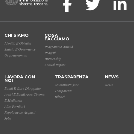
CHI SIAMO
COSA
FACCIAMO
Identità E Obiettivi
Programma Attività
Statuto E Governance
Progetti
Organigramma
Partnership
Annual Report
LAVORA CON
TRASPARENZA
NEWS
NOI
Amministrazione
News
Bandi E Gare Di Appalto
Trasparente
Avvisi E Bandi Area Cinema
Bilanci
E Mediateca
Albo Fornitori
Regolamento Acquisti
Jobs