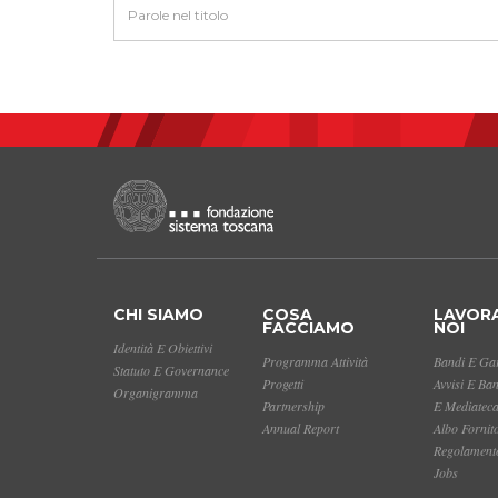
CHI SIAMO
COSA
LAVOR
FACCIAMO
NOI
Identità E Obiettivi
Programma Attività
Bandi E Gar
Statuto E Governance
Progetti
Avvisi E Ba
Organigramma
Partnership
E Mediatec
Annual Report
Albo Fornit
Regolamento
Jobs