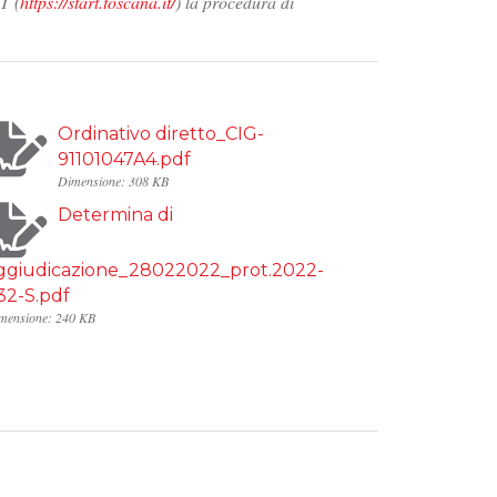
T (
https://start.toscana.it/
) la procedura di
Ordinativo diretto_CIG-
91101047A4.pdf
Dimensione: 308 KB
Determina di
ggiudicazione_28022022_prot.2022-
32-S.pdf
mensione: 240 KB