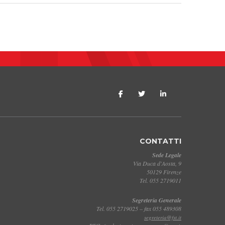
CONTATTI
Sede Legale
Via Duca d'Aosta, 9
50129 Firenze
Tel. 055 2719011
Segreteria Generale
Tel. 055 2719025 – fax 055 489308
segreteria@fst.it