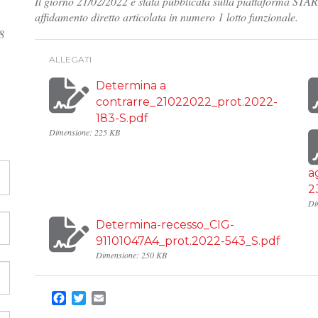
Il giorno 21/02/2022 è stata pubblicata sulla piattaforma STAR
affidamento diretto articolata in numero 1 lotto funzionale.
8
ALLEGATI
Determina a
contrarre_21022022_prot.2022-
183-S.pdf
Dimensione: 225 KB
a
2
Di
Determina-recesso_CIG-
91101047A4_prot.2022-543_S.pdf
Dimensione: 250 KB
Facebook
Twitter
Email