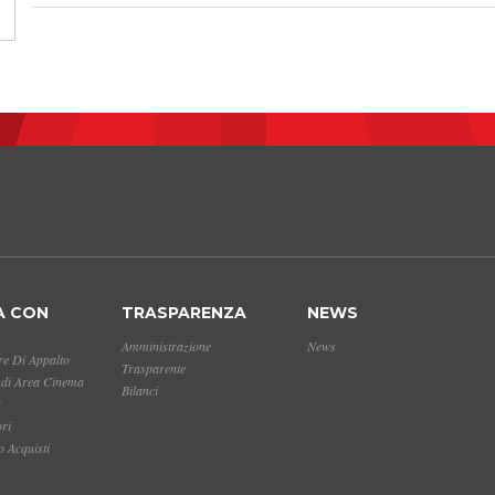
A CON
TRASPARENZA
NEWS
Amministrazione
News
e Di Appalto
Trasparente
ndi Area Cinema
Bilanci
a
ori
 Acquisti