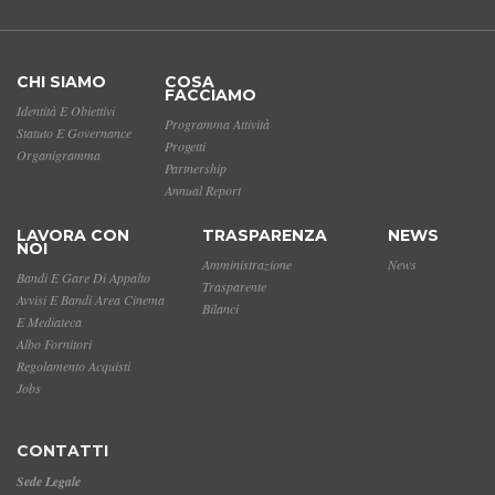
CHI SIAMO
COSA
FACCIAMO
Identità E Obiettivi
Programma Attività
Statuto E Governance
Progetti
Organigramma
Partnership
Annual Report
LAVORA CON
TRASPARENZA
NEWS
NOI
Amministrazione
News
Bandi E Gare Di Appalto
Trasparente
Avvisi E Bandi Area Cinema
Bilanci
E Mediateca
Albo Fornitori
Regolamento Acquisti
Jobs
CONTATTI
Sede Legale