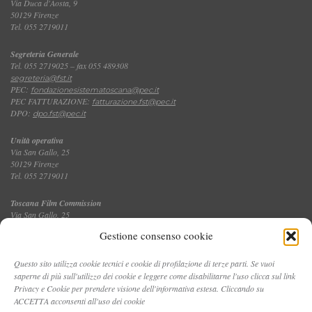
Via Duca d'Aosta, 9
50129 Firenze
Tel. 055 2719011
Segreteria Generale
Tel. 055 2719025 – fax 055 489308
segreteria@fst.it
PEC:
fondazionesistematoscana@pec.it
PEC FATTURAZIONE:
fatturazione.fst@pec.it
DPO:
dpo.fst@pec.it
Unità operativa
Via San Gallo, 25
50129 Firenze
Tel. 055 2719011
Toscana Film Commission
Via San Gallo, 25
Tel. 055 2719035 – fax 055 2719027
Gestione consenso cookie
Questo sito utilizza cookie tecnici e cookie di profilazione di terze parti. Se vuoi
saperne di più sull'utilizzo dei cookie e leggere come disabilitarne l'uso clicca sul link
CONTATTI
Privacy e Cookie per prendere visione dell'informativa estesa. Cliccando su
ACCETTA acconsenti all'uso dei cookie
PRIVACY E COOKIE POLICY