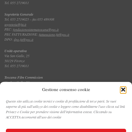
Tel. 055 2719011
Segreteria Generale
Tel. 055 2719025 – fax 055 489308
segreteria@fst.it
PEC:
fondazionesistematoscana@pec.it
PEC FATTURAZIONE:
fatturazione.fst@pec.it
DPO:
dpo.fst@pec.it
Unità operativa
Via San Gallo, 25
50129 Firenze
Tel. 055 2719011
Toscana Film Commission
Via San Gallo, 25
Tel. 055 2719035 – fax 055 2719027
Gestione consenso cookie
Questo sito utilizza cookie tecnici e cookie di profilazione di terze parti. Se vuoi
saperne di più sull'utilizzo dei cookie e leggere come disabilitarne l'uso clicca sul link
CONTATTI
Privacy e Cookie per prendere visione dell'informativa estesa. Cliccando su
ACCETTA acconsenti all'uso dei cookie
PRIVACY E COOKIE POLICY