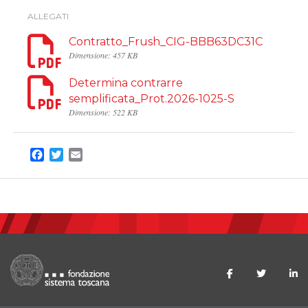
ALLEGATI
Contratto_Frush_CIG-BBB63DC31C
Dimensione: 457 KB
Determina contrarre
semplificata_Prot.2026-1025-S
Dimensione: 522 KB
Facebook
Twitter
Email