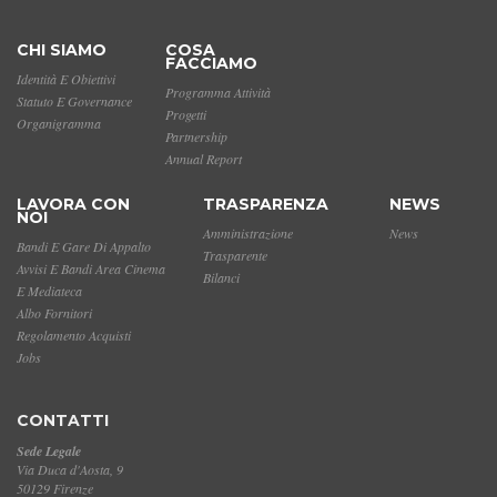
CHI SIAMO
COSA
FACCIAMO
Identità E Obiettivi
Programma Attività
Statuto E Governance
Progetti
Organigramma
Partnership
Annual Report
LAVORA CON
TRASPARENZA
NEWS
NOI
Amministrazione
News
Bandi E Gare Di Appalto
Trasparente
Avvisi E Bandi Area Cinema
Bilanci
E Mediateca
Albo Fornitori
Regolamento Acquisti
Jobs
CONTATTI
Sede Legale
Via Duca d'Aosta, 9
50129 Firenze