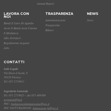
Annual Report
LAVORA CON
TRASPARENZA
NEWS
NOI
Amministrazione
News
Bandi E Gare Di Appalto
Trasparente
Avvisi E Bandi Area Cinema
Bilanci
E Mediateca
Albo Fornitori
Regolamento Acquisti
Jobs
CONTATTI
Sede Legale
Via Duca d'Aosta, 9
50129 Firenze
Tel. 055 2719011
Segreteria Generale
Tel. 055 2719025 – fax 055 489308
segreteria@fst.it
PEC:
fondazionesistematoscana@pec.it
PEC FATTURAZIONE:
fatturazione.fst@pec.it