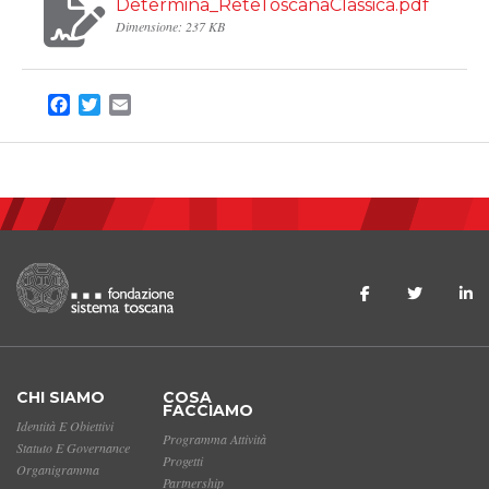
Determina_ReteToscanaClassica.pdf
Dimensione: 237 KB
Facebook
Twitter
Email
CHI SIAMO
COSA
FACCIAMO
Identità E Obiettivi
Programma Attività
Statuto E Governance
Progetti
Organigramma
Partnership