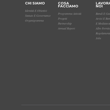
CHI SIAMO
COSA
LAVOR
FACCIAMO
NOI
Identità E Obiettivi
Programma Attività
Bandi E Gar
Statuto E Governance
Progetti
Avvisi E Ba
Organigramma
Partnership
E Mediatec
Annual Report
Albo Fornit
Regolamento
Jobs