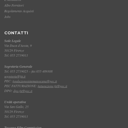
Albo Fornitori
Regolamento Acquisti
Jobs
CONTATTI
Sede Legale
Via Duca d'Aosta, 9
50129 Firenze
Tel. 055 2719011
Segreteria Generale
Tel. 055 2719025 – fax 055 489308
segreteria@fst.it
PEC:
fondazionesistematoscana@pec.it
PEC FATTURAZIONE:
fatturazione.fst@pec.it
DPO:
dpo.fst@pec.it
Unità operativa
Via San Gallo, 25
50129 Firenze
Tel. 055 2719011
Toscana Film Commission