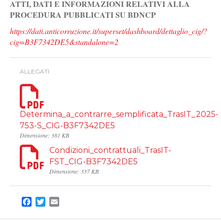
ATTI, DATI E INFORMAZIONI RELATIVI ALLA
PROCEDURA PUBBLICATI SU BDNCP
https://dati.anticorruzione.it/superset/dashboard/dettaglio_cig/?
cig=B3F7342DE5&standalone=2
ALLEGATI
Determina_a_contrarre_semplificata_TrasIT_2025-
753-S_CIG-B3F7342DE5
Dimensione: 381 KB
Condizioni_contrattuali_TrasIT-
FST_CIG-B3F7342DE5
Dimensione: 337 KB
Facebook
Twitter
Email