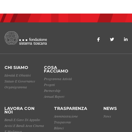
CHI SIAMO
COSA
FACCIAMO
Identità E Obiettivi
Programma Attività
Statuto E Governance
Progetti
Organigramma
Partnership
Annual Report
LAVORA CON
TRASPARENZA
NEWS
NOI
Amministrazione
News
Bandi E Gare Di Appalto
Trasparente
Avvisi E Bandi Area Cinema
Bilanci
E Mediateca