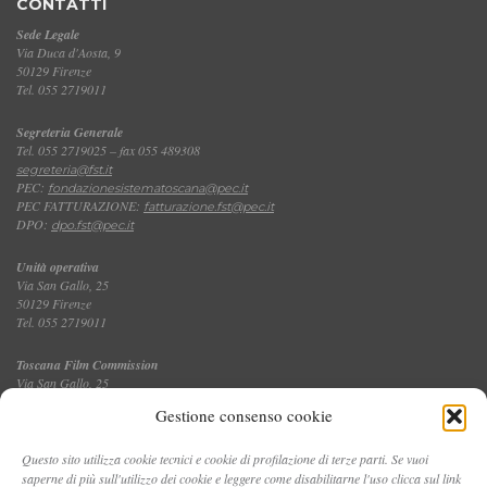
CONTATTI
Sede Legale
Via Duca d'Aosta, 9
50129 Firenze
Tel. 055 2719011
Segreteria Generale
Tel. 055 2719025 – fax 055 489308
segreteria@fst.it
PEC:
fondazionesistematoscana@pec.it
PEC FATTURAZIONE:
fatturazione.fst@pec.it
DPO:
dpo.fst@pec.it
Unità operativa
Via San Gallo, 25
50129 Firenze
Tel. 055 2719011
Toscana Film Commission
Via San Gallo, 25
Tel. 055 2719035 – fax 055 2719027
Gestione consenso cookie
Questo sito utilizza cookie tecnici e cookie di profilazione di terze parti. Se vuoi
saperne di più sull'utilizzo dei cookie e leggere come disabilitarne l'uso clicca sul link