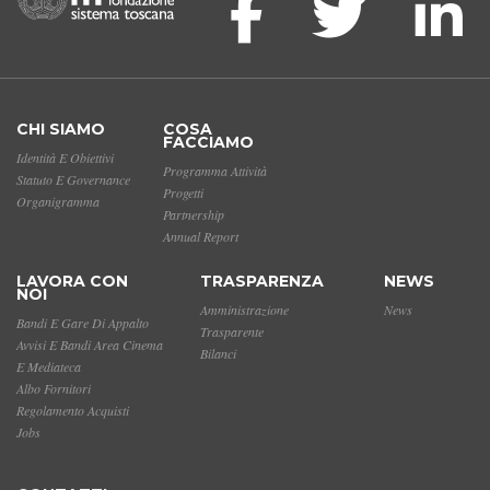
CHI SIAMO
COSA
FACCIAMO
Identità E Obiettivi
Programma Attività
Statuto E Governance
Progetti
Organigramma
Partnership
Annual Report
LAVORA CON
TRASPARENZA
NEWS
NOI
Amministrazione
News
Bandi E Gare Di Appalto
Trasparente
Avvisi E Bandi Area Cinema
Bilanci
E Mediateca
Albo Fornitori
Regolamento Acquisti
Jobs