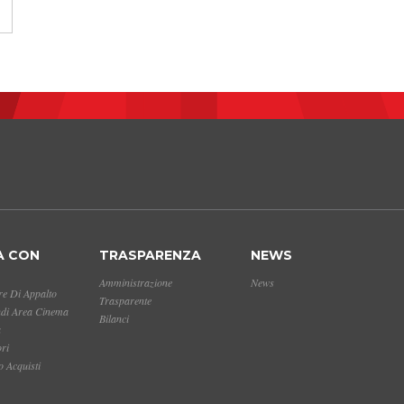
A CON
TRASPARENZA
NEWS
Amministrazione
News
e Di Appalto
Trasparente
ndi Area Cinema
Bilanci
a
ori
 Acquisti