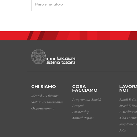
CHI SIAMO
COSA
LAVOR
FACCIAMO
NOI
Identità E Obiettivi
Programma Attività
Bandi E Gar
Statuto E Governance
Progetti
Avvisi E Ba
Organigramma
Partnership
E Mediatec
Annual Report
Albo Fornit
Regolamento
Jobs