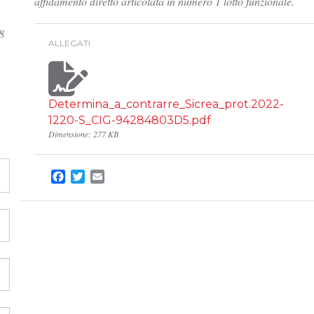
affidamento diretto articolata in numero 1 lotto funzionale.
8
ALLEGATI
Determina_a_contrarre_Sicrea_prot.2022-
1220-S_CIG-94284803D5.pdf
Dimensione: 277 KB
Facebook
Twitter
Email