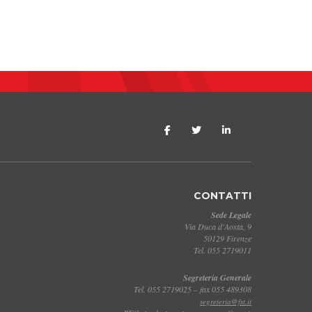
CONTATTI
Sede Legale
Via Duca d'Aosta, 9
50129 Firenze
Tel. 055 2719011
Segreteria Generale
Tel. 055 2719025 – fax 055 489308
segreteria@fst.it