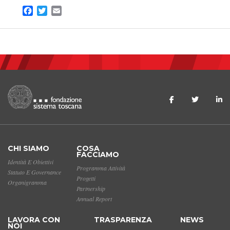
Facebook
Twitter
Email
CHI SIAMO
COSA
FACCIAMO
Identità E Obiettivi
Programma Attività
Statuto E Governance
Progetti
Organigramma
Partnership
Annual Report
LAVORA CON
TRASPARENZA
NEWS
NOI