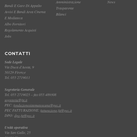
Amministrazione
News
Bandi E Gare Di Appalto
Trasparente
Avvisi E Bandi Area Cinema
Bilanci
E Mediateca
Albo Fornitori
Regolamento Acquisti
Jobs
CONTATTI
Sede Legale
Via Duca d'Aosta, 9
50129 Firenze
Tel. 055 2719011
Segreteria Generale
Tel. 055 2719025 – fax 055 489308
segreteria@fst.it
PEC:
fondazionesistematoscana@pec.it
PEC FATTURAZIONE:
fatturazione.fst@pec.it
DPO:
dpo.fst@pec.it
Unità operativa
Via San Gallo, 25