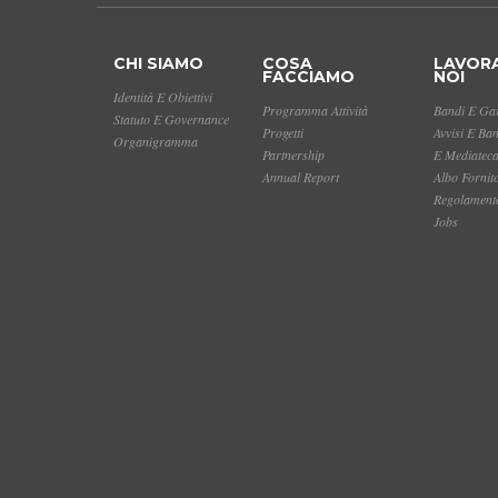
CHI SIAMO
COSA
LAVOR
FACCIAMO
NOI
Identità E Obiettivi
Programma Attività
Bandi E Gar
Statuto E Governance
Progetti
Avvisi E Ba
Organigramma
Partnership
E Mediatec
Annual Report
Albo Fornit
Regolamento
Jobs