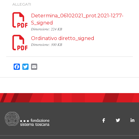
ALLEGATI
Determina_06102021_prot.2021-1277-
S_signed
Dimensione: 224 KB
Ordinativo diretto_signed
Dimensione: 300 KB
Facebook
Twitter
Email