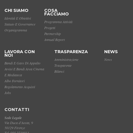
CHI SIAMO
COSA
FACCIAMO
Identità E Obiettivi
Programma Attività
Statuto E Governance
Progetti
Organigramma
Partnership
Annual Report
LAVORA CON
TRASPARENZA
NEWS
NOI
Amministrazione
News
Bandi E Gare Di Appalto
Trasparente
Avvisi E Bandi Area Cinema
Bilanci
E Mediateca
Albo Fornitori
Regolamento Acquisti
Jobs
CONTATTI
Sede Legale
Via Duca d'Aosta, 9
50129 Firenze
Tel. 055 2719011