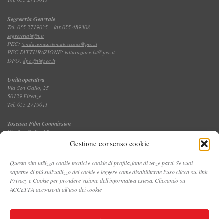
Segreteria Generale
Tel. 055 2719025 – fax 055 489308
segreteria@fst.it
PEC:
fondazionesistematoscana@pec.it
PEC FATTURAZIONE:
fatturazione.fst@pec.it
DPO:
dpo.fst@pec.it
Unità operativa
Via San Gallo, 25
50129 Firenze
Tel. 055 2719011
Toscana Film Commission
Via San Gallo, 25
Tel. 055 2719035 – fax 055 2719027
Gestione consenso cookie
Questo sito utilizza cookie tecnici e cookie di profilazione di terze parti. Se vuoi
saperne di più sull'utilizzo dei cookie e leggere come disabilitarne l'uso clicca sul link
CONTATTI
Privacy e Cookie per prendere visione dell'informativa estesa. Cliccando su
ACCETTA acconsenti all'uso dei cookie
PRIVACY E COOKIE POLICY