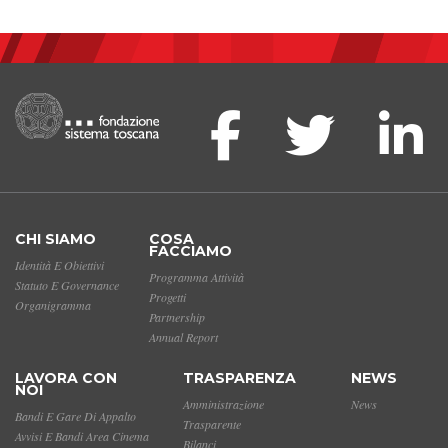
CHI SIAMO
COSA
FACCIAMO
Identità E Obiettivi
Programma Attività
Statuto E Governance
Progetti
Organigramma
Partnership
Annual Report
LAVORA CON
TRASPARENZA
NEWS
NOI
Amministrazione
News
Bandi E Gare Di Appalto
Trasparente
Avvisi E Bandi Area Cinema
Bilanci