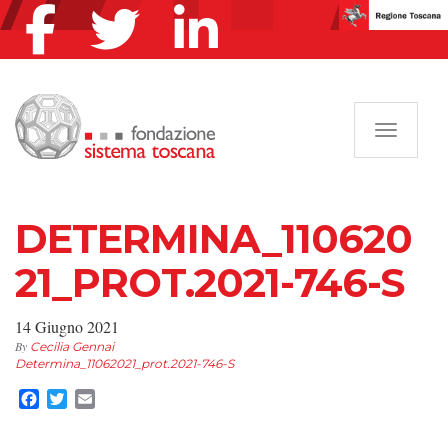
Navigazi
DETERMINA_110620
21_PROT.2021-746-S
14 Giugno 2021
By
Cecilia Gennai
Determina_11062021_prot.2021-746-S
Facebook
Twitter
Email