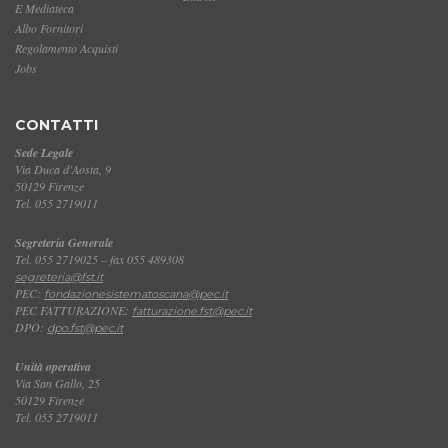
E Mediateca
Albo Fornitori
Regolamento Acquisti
Jobs
CONTATTI
Sede Legale
Via Duca d'Aosta, 9
50129 Firenze
Tel. 055 2719011
Segreteria Generale
Tel. 055 2719025 – fax 055 489308
segreteria@fst.it
PEC:
fondazionesistematoscana@pec.it
PEC FATTURAZIONE:
fatturazione.fst@pec.it
DPO:
dpo.fst@pec.it
Unità operativa
Via San Gallo, 25
50129 Firenze
Tel. 055 2719011