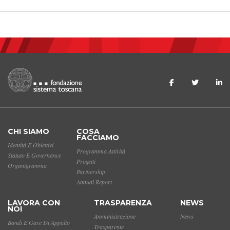
CHI SIAMO
COSA
FACCIAMO
Identità E Obiettivi
Programma Attività
Statuto E Governance
Progetti
Organigramma
Partnership
Annual Report
LAVORA CON
TRASPARENZA
NEWS
NOI
Amministrazione
News
Bandi E Gare Di Appalto
Trasparente