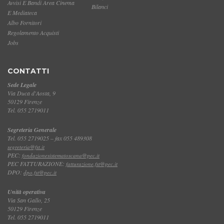
Avvisi E Bandi Area Cinema
Bilanci
E Mediateca
Albo Fornitori
Regolamento Acquisti
Jobs
CONTATTI
Sede Legale
Via Duca d'Aosta, 9
50129 Firenze
Tel. 055 2719011
Segreteria Generale
Tel. 055 2719025 – fax 055 489308
segreteria@fst.it
PEC:
fondazionesistematoscana@pec.it
PEC FATTURAZIONE:
fatturazione.fst@pec.it
DPO:
dpo.fst@pec.it
Unità operativa
Via San Gallo, 25
50129 Firenze
Tel. 055 2719011