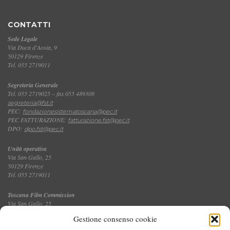
CONTATTI
Sede Legale
Via Duca d'Aosta, 9
50129 Firenze
Tel. 055 2719011
Segreteria Generale
Tel. 055 2719025 – fax 055 489308
segreteria@fst.it
PEC:
fondazionesistematoscana@pec.it
PEC FATTURAZIONE:
fatturazione.fst@pec.it
DPO:
dpo.fst@pec.it
Unità operativa
Via San Gallo, 25
50129 Firenze
Tel. 055 2719011
Toscana Film Commission
Via San Gallo, 25
Tel. 055 2719035 – fax 055 2719027
Gestione consenso cookie