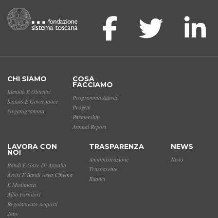
CHI SIAMO
COSA
FACCIAMO
Identità E Obiettivi
Programma Attività
Statuto E Governance
Progetti
Organigramma
Partnership
Annual Report
LAVORA CON
TRASPARENZA
NEWS
NOI
Amministrazione
News
Bandi E Gare Di Appalto
Trasparente
Avvisi E Bandi Area Cinema
Bilanci
E Mediateca
Albo Fornitori
Regolamento Acquisti
Jobs