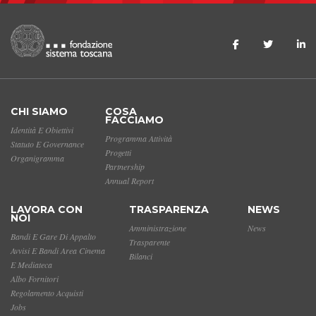
CHI SIAMO
COSA
FACCIAMO
Identità E Obiettivi
Programma Attività
Statuto E Governance
Progetti
Organigramma
Partnership
Annual Report
LAVORA CON
TRASPARENZA
NEWS
NOI
Amministrazione
News
Bandi E Gare Di Appalto
Trasparente
Avvisi E Bandi Area Cinema
Bilanci
E Mediateca
Albo Fornitori
Regolamento Acquisti
Jobs