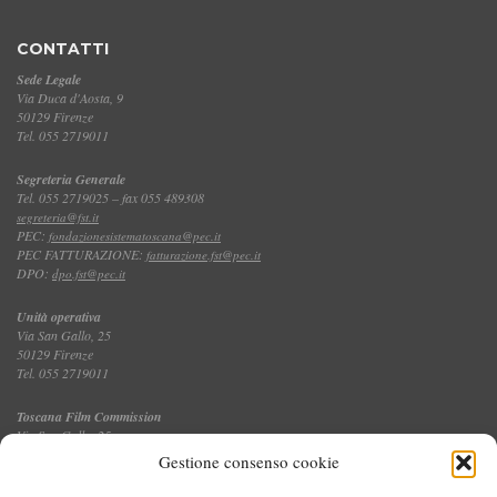
CONTATTI
Sede Legale
Via Duca d'Aosta, 9
50129 Firenze
Tel. 055 2719011
Segreteria Generale
Tel. 055 2719025 – fax 055 489308
segreteria@fst.it
PEC:
fondazionesistematoscana@pec.it
PEC FATTURAZIONE:
fatturazione.fst@pec.it
DPO:
dpo.fst@pec.it
Unità operativa
Via San Gallo, 25
50129 Firenze
Tel. 055 2719011
Toscana Film Commission
Via San Gallo, 25
Tel. 055 2719035 – fax 055 2719027
Gestione consenso cookie