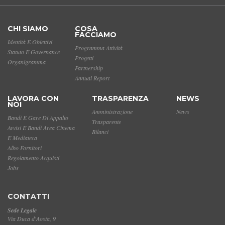
CHI SIAMO
COSA
FACCIAMO
Identità E Obiettivi
Programma Attività
Statuto E Governance
Progetti
Organigramma
Partnership
Annual Report
LAVORA CON
TRASPARENZA
NEWS
NOI
Amministrazione
News
Bandi E Gare Di Appalto
Trasparente
Avvisi E Bandi Area Cinema
Bilanci
E Mediateca
Albo Fornitori
Regolamento Acquisti
Jobs
CONTATTI
Sede Legale
Via Duca d'Aosta, 9