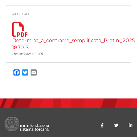
ALLEGATI
Determina_a_contrarre_semplificata_Prot.n._2025-
1830-S
Dimensione: 422 KB
Facebook
Twitter
Email