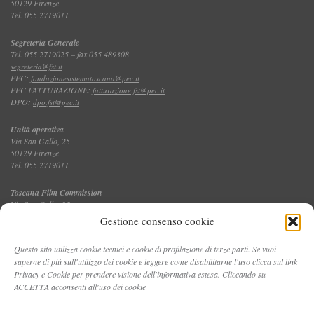
50129 Firenze
Tel. 055 2719011
Segreteria Generale
Tel. 055 2719025 – fax 055 489308
segreteria@fst.it
PEC:
fondazionesistematoscana@pec.it
PEC FATTURAZIONE:
fatturazione.fst@pec.it
DPO:
dpo.fst@pec.it
Unità operativa
Via San Gallo, 25
50129 Firenze
Tel. 055 2719011
Toscana Film Commission
Via San Gallo, 25
Tel. 055 2719035 – fax 055 2719027
Gestione consenso cookie
Questo sito utilizza cookie tecnici e cookie di profilazione di terze parti. Se vuoi
saperne di più sull'utilizzo dei cookie e leggere come disabilitarne l'uso clicca sul link
CONTATTI
Privacy e Cookie per prendere visione dell'informativa estesa. Cliccando su
ACCETTA acconsenti all'uso dei cookie
PRIVACY E COOKIE POLICY