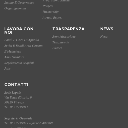
Statuto E Governance
Progetti
Organigramma
Partnership
Annual Report
LAVORA CON
TRASPARENZA
NEWS
NOI
Amministrazione
News
Bandi E Gare Di Appalto
Trasparente
Avvisi E Bandi Area Cinema
Bilanci
E Mediateca
Albo Fornitori
Regolamento Acquisti
Jobs
CONTATTI
Sede Legale
Via Duca d'Aosta, 9
50129 Firenze
Tel. 055 2719011
Segreteria Generale
Tel. 055 2719025 – fax 055 489308
segreteria@fst.it