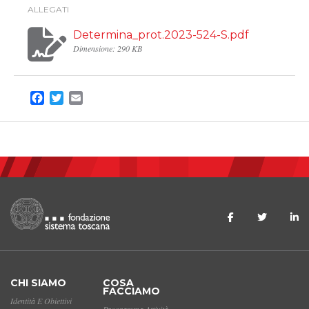
ALLEGATI
Determina_prot.2023-524-S.pdf
Dimensione: 290 KB
Facebook
Twitter
Email
CHI SIAMO
COSA
FACCIAMO
Identità E Obiettivi
Programma Attività