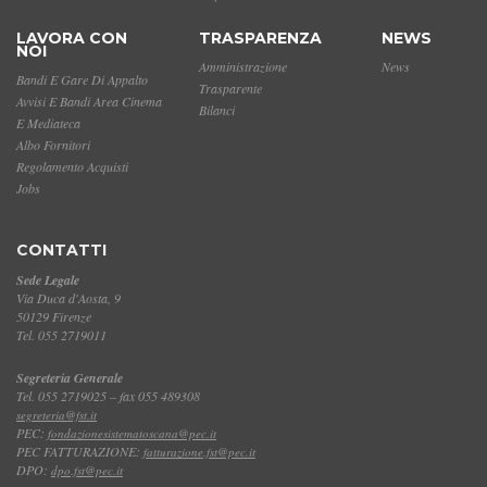
LAVORA CON
TRASPARENZA
NEWS
NOI
Amministrazione
News
Bandi E Gare Di Appalto
Trasparente
Avvisi E Bandi Area Cinema
Bilanci
E Mediateca
Albo Fornitori
Regolamento Acquisti
Jobs
CONTATTI
Sede Legale
Via Duca d'Aosta, 9
50129 Firenze
Tel. 055 2719011
Segreteria Generale
Tel. 055 2719025 – fax 055 489308
segreteria@fst.it
PEC:
fondazionesistematoscana@pec.it
PEC FATTURAZIONE:
fatturazione.fst@pec.it
DPO:
dpo.fst@pec.it