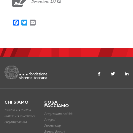
Dimensione: 235 KB
Facebook
Twitter
Email
CHI SIAMO
COSA
FACCIAMO
Identità E Obiettivi
Programma Attività
Statuto E Governance
Progetti
Organigramma
Partnership
Annual Report