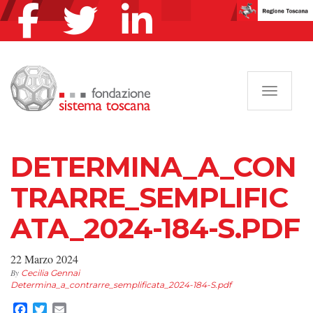
Navigazi
DETERMINA_A_CON
TRARRE_SEMPLIFIC
ATA_2024-184-S.PDF
22 Marzo 2024
By
Cecilia Gennai
Determina_a_contrarre_semplificata_2024-184-S.pdf
Facebook
Twitter
Email