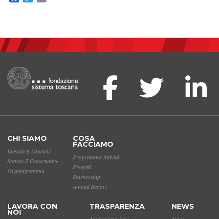
CHI SIAMO
COSA
FACCIAMO
Identità E Obiettivi
Programma Attività
Statuto E Governance
Progetti
Organigramma
Partnership
Annual Report
LAVORA CON
TRASPARENZA
NEWS
NOI
Amministrazione
News