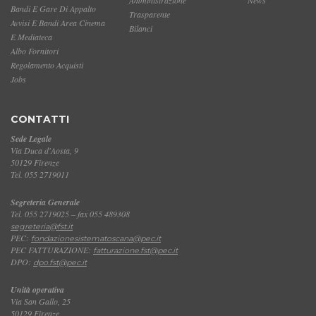
Bandi E Gare Di Appalto
Trasparente
Avvisi E Bandi Area Cinema
Bilanci
E Mediateca
Albo Fornitori
Regolamento Acquisti
Jobs
CONTATTI
Sede Legale
Via Duca d'Aosta, 9
50129 Firenze
Tel. 055 2719011
Segreteria Generale
Tel. 055 2719025 – fax 055 489308
segreteria@fst.it
PEC:
fondazionesistematoscana@pec.it
PEC FATTURAZIONE:
fatturazione.fst@pec.it
DPO:
dpo.fst@pec.it
Unità operativa
Via San Gallo, 25
50129 Firenze