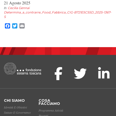
21 Agosto 2025
By
Cecilia Gennai
Determina_a_contrarre_Food_Fabbrica_CIG-B721E5C55D_2025-1367-
S
Facebook
Twitter
Email
CHI SIAMO
COSA
FACCIAMO
Identità E Obiettivi
Programma Attività
Statuto E Governance
Progetti