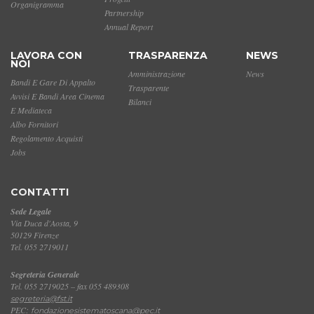
Organigramma
Partnership
Annual Report
LAVORA CON
TRASPARENZA
NEWS
NOI
Amministrazione
News
Bandi E Gare Di Appalto
Trasparente
Avvisi E Bandi Area Cinema
Bilanci
E Mediateca
Albo Fornitori
Regolamento Acquisti
Jobs
CONTATTI
Sede Legale
Via Duca d'Aosta, 9
50129 Firenze
Tel. 055 2719011
Segreteria Generale
Tel. 055 2719025 – fax 055 489308
segreteria@fst.it
PEC:
fondazionesistematoscana@pec.it