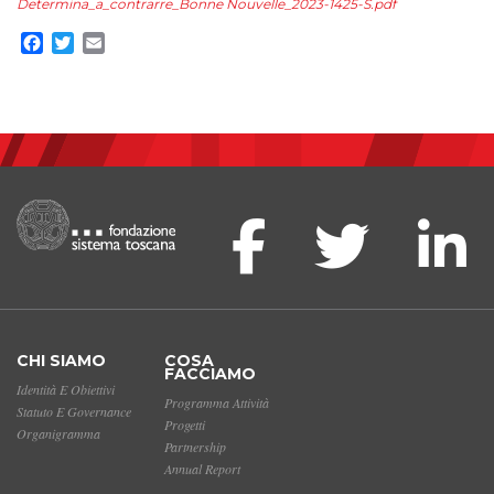
Determina_a_contrarre_Bonne Nouvelle_2023-1425-S.pdf
Facebook
Twitter
Email
CHI SIAMO
COSA
FACCIAMO
Identità E Obiettivi
Programma Attività
Statuto E Governance
Progetti
Organigramma
Partnership
Annual Report