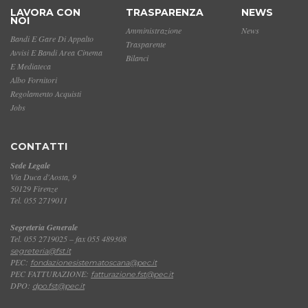
LAVORA CON
TRASPARENZA
NEWS
NOI
Amministrazione
News
Bandi E Gare Di Appalto
Trasparente
Avvisi E Bandi Area Cinema
Bilanci
E Mediateca
Albo Fornitori
Regolamento Acquisti
Jobs
CONTATTI
Sede Legale
Via Duca d'Aosta, 9
50129 Firenze
Tel. 055 2719011
Segreteria Generale
Tel. 055 2719025 – fax 055 489308
segreteria@fst.it
PEC:
fondazionesistematoscana@pec.it
PEC FATTURAZIONE:
fatturazione.fst@pec.it
DPO:
dpo.fst@pec.it