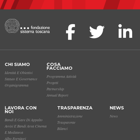
CHI SIAMO
COSA
FACCIAMO
Identità E Obiettivi
Programma Attività
Statuto E Governance
Progetti
Organigramma
Partnership
Annual Report
LAVORA CON
TRASPARENZA
NEWS
NOI
Amministrazione
News
Bandi E Gare Di Appalto
Trasparente
Avvisi E Bandi Area Cinema
Bilanci
E Mediateca
Albo Fornitori