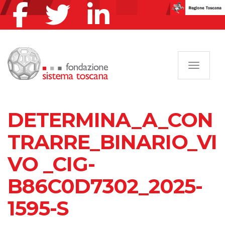
Navigazi
DETERMINA_A_CON
TRARRE_BINARIO_VI
VO _CIG-
B86C0D7302_2025-
1595-S