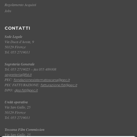
Regolamento Acquisti
Jobs
CONTATTI
Sede Legale
Via Duca d'Aosta, 9
50129 Firenze
Tel. 055 2719011
Segreteria Generale
Tel. 055 2719025 – fax 055 489308
segreteria@fst.it
PEC:
fondazionesistematoscana@pec.it
PEC FATTURAZIONE:
fatturazione.fst@pec.it
DPO:
dpo.fst@pec.it
Unità operativa
Via San Gallo, 25
50129 Firenze
Tel. 055 2719011
Toscana Film Commission
Via San Gallo, 25