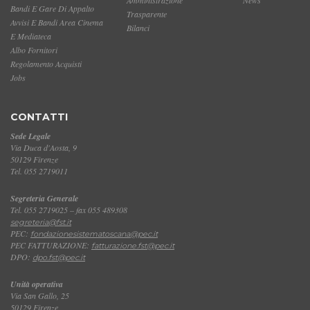
Bandi E Gare Di Appalto
Trasparente
Avvisi E Bandi Area Cinema
Bilanci
E Mediateca
Albo Fornitori
Regolamento Acquisti
Jobs
CONTATTI
Sede Legale
Via Duca d'Aosta, 9
50129 Firenze
Tel. 055 2719011
Segreteria Generale
Tel. 055 2719025 – fax 055 489308
segreteria@fst.it
PEC:
fondazionesistematoscana@pec.it
PEC FATTURAZIONE:
fatturazione.fst@pec.it
DPO:
dpo.fst@pec.it
Unità operativa
Via San Gallo, 25
50129 Firenze