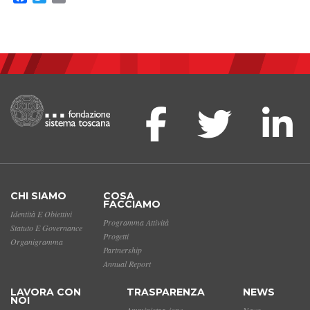
CHI SIAMO
COSA
FACCIAMO
Identità E Obiettivi
Programma Attività
Statuto E Governance
Progetti
Organigramma
Partnership
Annual Report
LAVORA CON
TRASPARENZA
NEWS
NOI
Amministrazione
News