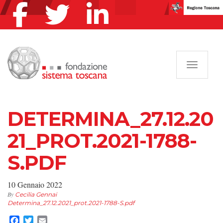
Navigazi
DETERMINA_27.12.20
21_PROT.2021-1788-
S.PDF
10 Gennaio 2022
By
Cecilia Gennai
Determina_27.12.2021_prot.2021-1788-S.pdf
Facebook
Twitter
Email