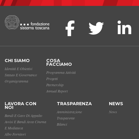
CHI SIAMO
COSA
FACCIAMO
Identità E Obiettivi
Programma Attività
Statuto E Governance
Progetti
Organigramma
Partnership
Annual Report
LAVORA CON
TRASPARENZA
NEWS
NOI
Amministrazione
News
Bandi E Gare Di Appalto
Trasparente
Avvisi E Bandi Area Cinema
Bilanci
E Mediateca
Albo Fornitori