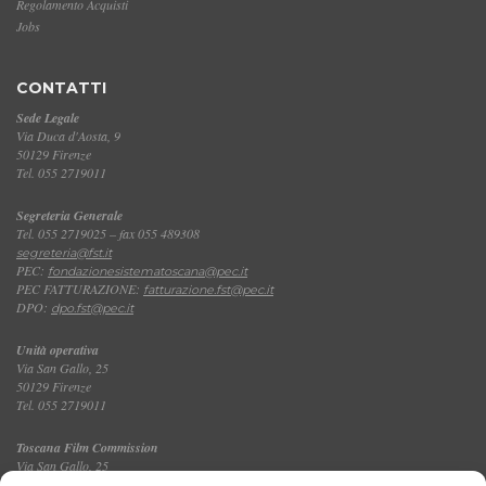
Regolamento Acquisti
Jobs
CONTATTI
Sede Legale
Via Duca d'Aosta, 9
50129 Firenze
Tel. 055 2719011
Segreteria Generale
Tel. 055 2719025 – fax 055 489308
segreteria@fst.it
PEC:
fondazionesistematoscana@pec.it
PEC FATTURAZIONE:
fatturazione.fst@pec.it
DPO:
dpo.fst@pec.it
Unità operativa
Via San Gallo, 25
50129 Firenze
Tel. 055 2719011
Toscana Film Commission
Via San Gallo, 25
Tel. 055 2719035 – fax 055 2719027