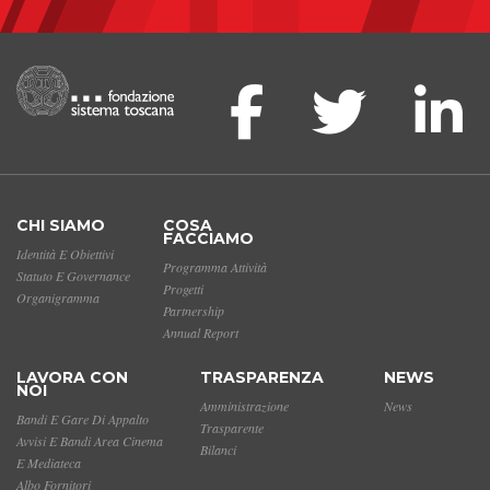
CHI SIAMO
COSA
FACCIAMO
Identità E Obiettivi
Programma Attività
Statuto E Governance
Progetti
Organigramma
Partnership
Annual Report
LAVORA CON
TRASPARENZA
NEWS
NOI
Amministrazione
News
Bandi E Gare Di Appalto
Trasparente
Avvisi E Bandi Area Cinema
Bilanci
E Mediateca
Albo Fornitori