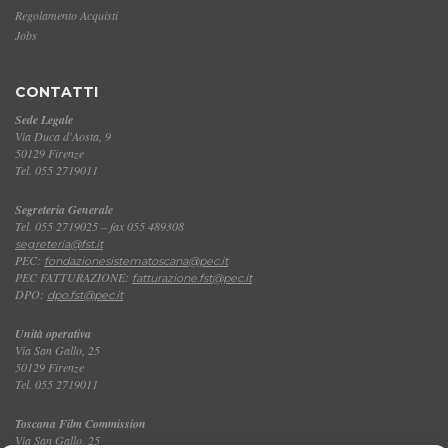
Regolamento Acquisti
Jobs
CONTATTI
Sede Legale
Via Duca d'Aosta, 9
50129 Firenze
Tel. 055 2719011
Segreteria Generale
Tel. 055 2719025 – fax 055 489308
segreteria@fst.it
PEC:
fondazionesistematoscana@pec.it
PEC FATTURAZIONE:
fatturazione.fst@pec.it
DPO:
dpo.fst@pec.it
Unità operativa
Via San Gallo, 25
50129 Firenze
Tel. 055 2719011
Toscana Film Commission
Via San Gallo, 25