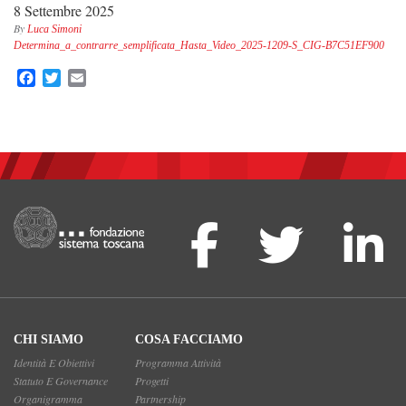
8 Settembre 2025
By
Luca Simoni
Determina_a_contrarre_semplificata_Hasta_Video_2025-1209-S_CIG-B7C51EF900
Facebook
Twitter
Email
CHI SIAMO
COSA FACCIAMO
Identità E Obiettivi
Programma Attività
Statuto E Governance
Progetti
Organigramma
Partnership