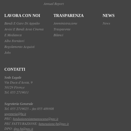
Annual Report
LAVORA CON NOI
TRASPARENZA
NEWS
Bandi E Gare Di Appalto
Amministrazione
News
Avvisi E Bandi Area Cinema
Trasparente
E Mediateca
Bilanci
Albo Fornitori
Regolamento Acquisti
Jobs
CONTATTI
Sede Legale
Via Duca d'Aosta, 9
50129 Firenze
Tel. 055 2719011
Segreteria Generale
Tel. 055 2719025 – fax 055 489308
segreteria@fst.it
PEC:
fondazionesistematoscana@pec.it
PEC FATTURAZIONE:
fatturazione.fst@pec.it
DPO:
dpo.fst@pec.it