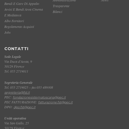
Bandi E Gare Di Appalto
Trasparente
Avvisi E Bandi Area Cinema
Bilanci
E Mediateca
Albo Fornitori
Regolamento Acquisti
Jobs
CONTATTI
Sede Legale
Via Duca d'Aosta, 9
50129 Firenze
Tel. 055 2719011
Segreteria Generale
Tel. 055 2719025 – fax 055 489308
segreteria@fst.it
PEC:
fondazionesistematoscana@pec.it
PEC FATTURAZIONE:
fatturazione.fst@pec.it
DPO:
dpo.fst@pec.it
Unità operativa
Via San Gallo, 25
50129 Firenze