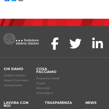
CHI SIAMO
COSA
FACCIAMO
Identità E Obiettivi
Programma Attività
Statuto E Governance
Progetti
Organigramma
Partnership
Annual Report
LAVORA CON
TRASPARENZA
NEWS
NOI
Amministrazione
News