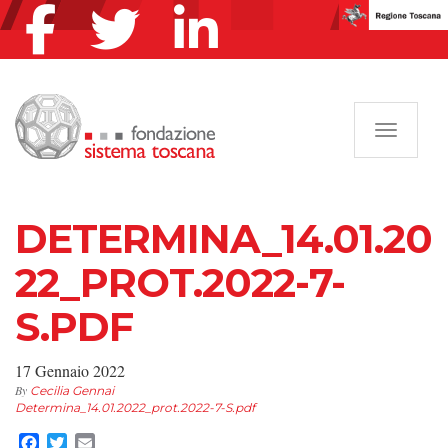
Navigazi
DETERMINA_14.01.20
22_PROT.2022-7-
S.PDF
17 Gennaio 2022
By
Cecilia Gennai
Determina_14.01.2022_prot.2022-7-S.pdf
Facebook
Twitter
Email