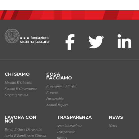
CHI SIAMO
COSA
FACCIAMO
Identità E Obiettivi
Programma Attività
Statuto E Governance
Progetti
Organigramma
Partnership
Annual Report
LAVORA CON
TRASPARENZA
NEWS
NOI
Amministrazione
News
Bandi E Gare Di Appalto
Trasparente
Avvisi E Bandi Area Cinema
Bilanci