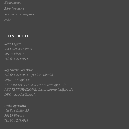
E Mediateca
Albo Fornitori
Regolamento Acquisti
Jobs
CONTATTI
Sede Legale
Via Duca d'Aosta, 9
50129 Firenze
Tel. 055 2719011
Segreteria Generale
Tel. 055 2719025 – fax 055 489308
segreteria@fst.it
PEC:
fondazionesistematoscana@pec.it
PEC FATTURAZIONE:
fatturazione.fst@pec.it
DPO:
dpo.fst@pec.it
Unità operativa
Via San Gallo, 25
50129 Firenze
Tel. 055 2719011