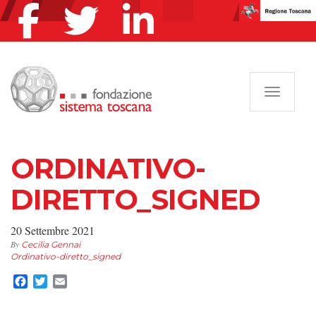
Navigazi
ORDINATIVO-
DIRETTO_SIGNED
20 Settembre 2021
By
Cecilia Gennai
Ordinativo-diretto_signed
Facebook
Twitter
Email